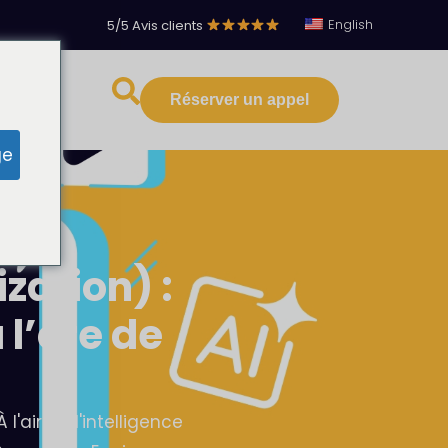
English
5/5 Avis clients
·
Réserver un appel
s ressources
ge
zation) :
 l’ère de
l'air de l'intelligence