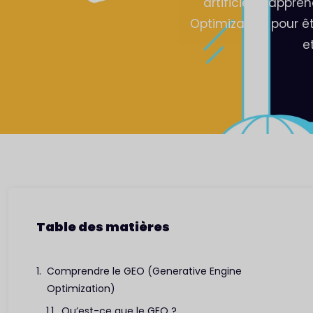
artificielle, app
Optimization pour êt
Rédaction
e
Table des matières
Comprendre le GEO (Generative Engine
Optimization)
Qu’est-ce que le GEO ?