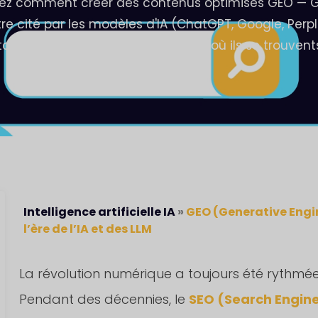
renez comment créer des contenus optimisés GEO — 
re cité par les modèles d'IA (ChatGPT, Google, Perplex
tc.) et atteindre vos propspects là où ils se trouvents
Intelligence artificielle IA
»
GEO (Generative Engin
l’ère de l’IA et des LLM
La révolution numérique a toujours été rythmée
Pendant des décennies, le
SEO (Search Engine