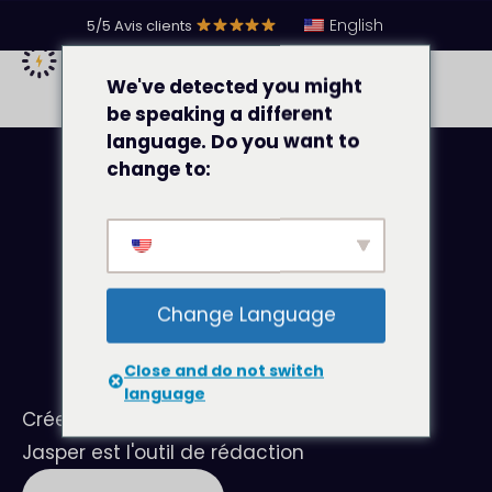
English
5/5 Avis clients
We've detected you might
be speaking a different
language. Do you want to
change to:
#
copywriting
Change Language
Close and do not switch
Jasper
language
Créez du contenu 10 fois plus vite avec l'IA.
Jasper est l'outil de rédaction