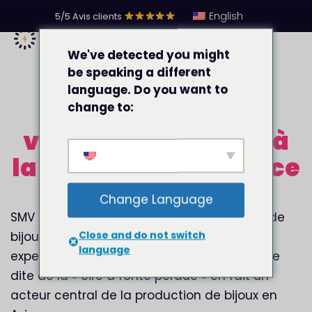
English
5/5 Avis clients
We've detected you might
be speaking a different
language. Do you want to
3 mois, +1000 % de
change to:
visibilité SEO grâce à
la refonte du site de ce
fabricant joaillier
Change Language
SMV Thailand est une usine de fabrication de
Close and do not switch
bijoux sur-mesure basée en Thaïlande. Son
language
expertise, particulièrement dans la méthode
dite de la « cire à fonte perdue » en fait un
acteur central de la production de bijoux en