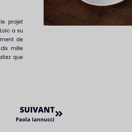
le projet
Loïc a su
ement de
dix mille
aitez que
SUIVANT
Paola Iannucci