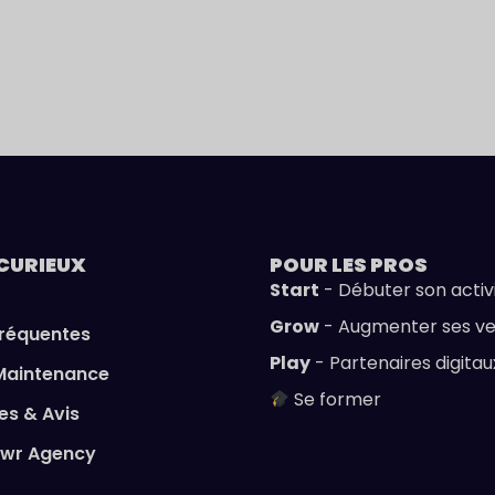
CURIEUX
POUR LES
PROS
Start
- Débuter son activ
Grow
- Augmenter ses v
fréquentes
Play
- Partenaires digitau
Maintenance
Se former
s & Avis
owr Agency