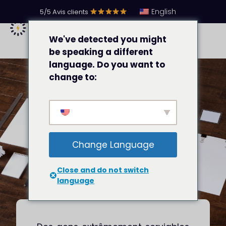
English
5/5 Avis clients
We've detected you might
be speaking a different
language. Do you want to
change to:
Recommandation par
Daphne Royston
Change Language
Close and do not switch
language