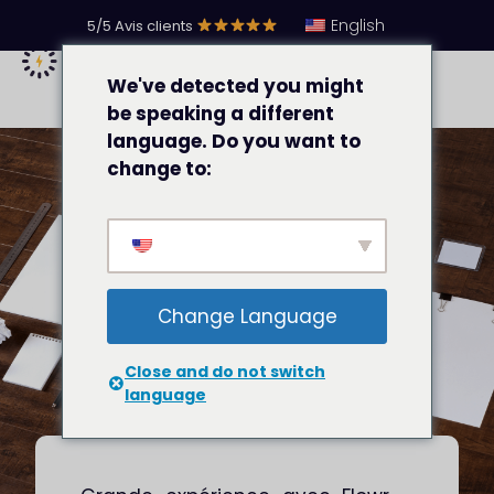
English
5/5 Avis clients
We've detected you might
be speaking a different
language. Do you want to
change to:
Recommandation par
Loïs Goddet
Change Language
Close and do not switch
language