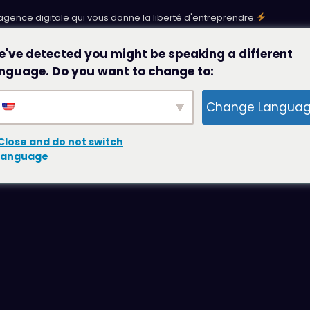
'agence digitale qui vous donne la liberté d'entreprendre.
've detected you might be speaking a different
Les accompagnements
Les réalisations
··
nguage. Do you want to change to:
ernet
Le
Change Langua
O
Close and do not switch
ative Engine Optimization
language
ement
vre blanc
 branding