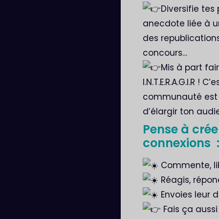
Diversifie te
anecdote liée à u
des republication
concours…
Mis à part fai
I.N.T.E.R.A.G.I.R !
communauté est v
d’élargir ton audi
Pense à créer
connexions 
Commente, lik
Réagis, répond
Envoies leur 
Fais ça auss