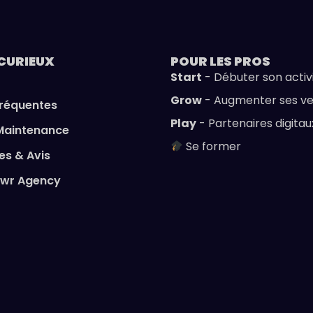
CURIEUX
POUR LES
PROS
Start
- Débuter son activ
Grow
- Augmenter ses v
fréquentes
Play
- Partenaires digitau
Maintenance
Se former
s & Avis
owr Agency