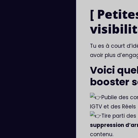
[ Petit
visibil
Tu es à court d’i
avoir plus d’enga
Voici que
booster s
Publie des co
IGTV et des Réels
Tire parti des
suppression d’ar
contenu.