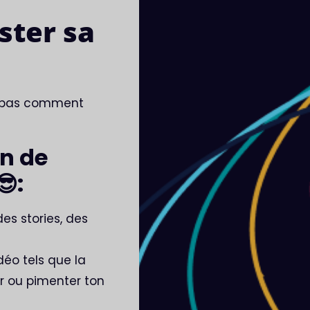
ster sa
is pas comment
in de
:
es stories, des
idéo tels que la
r ou pimenter ton