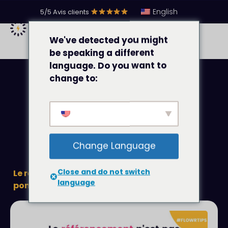
English
5/5 Avis clients
We've detected you might
be speaking a different
language. Do you want to
change to:
Change Language
Close and do not switch
Le référencement n’est pas un processus
language
ponctuel, c’est un processus continu.