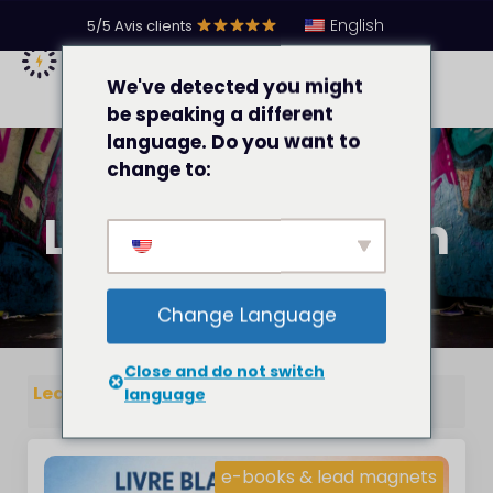
English
5/5 Avis clients
We've detected you might
be speaking a different
language. Do you want to
change to:
Lead Generation
Change Language
Close and do not switch
Lead Generation
language
e-books & lead magnets