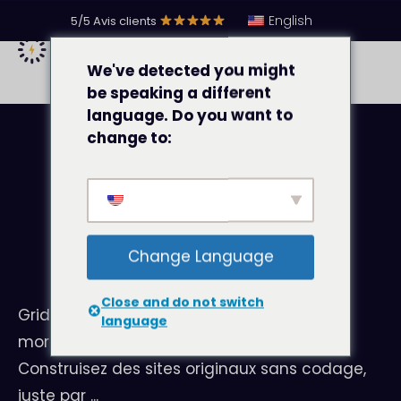
English
5/5 Avis clients
We've detected you might
be speaking a different
language. Do you want to
change to:
#
Builders
Change Language
Griddely
Close and do not switch
GridDely est un constructeur de sites Web
language
mortellement simple basé sur les cartes.
Construisez des sites originaux sans codage,
juste par ...