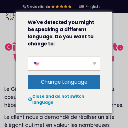
English
5/5 Avis clients
We've detected you might
be speaking a different
language. Do you want to
Gîte de Liresse : Un site
change to:
WordPress pour un
havre de paix en
Belgique
Change Language
Le Gîte de Liresse est un écrin de verdure au
Close and do not switch
coeur des Ardennes Belges. Il propose un
language
hébergement tout confort jusqu’à 12 personnes.
Le client nous a demandé de réaliser un site
élégant qui met en valeur les nombreuses