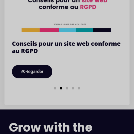
Conseils pour un site web conforme
Si
au RGPD
c
cl
Regarder
Grow with the