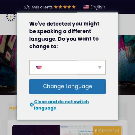
English
5/5 Avis clients
We've detected you might
be speaking a different
language. Do you want to
change to:
Optimisation
Change Language
Close and do not switch
optimisation
language
Elementor