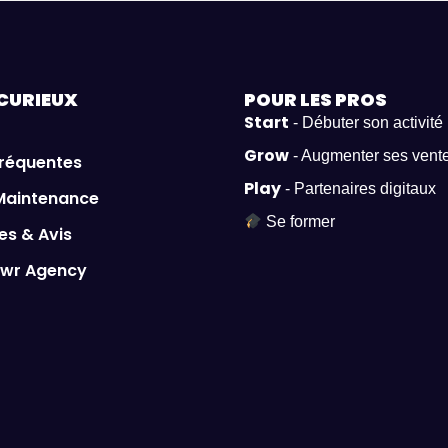
CURIEUX
POUR LES
PROS
Start
- Débuter son activité
Grow
- Augmenter ses vent
fréquentes
Play
- Partenaires digitaux
Maintenance
Se former
s & Avis
owr Agency