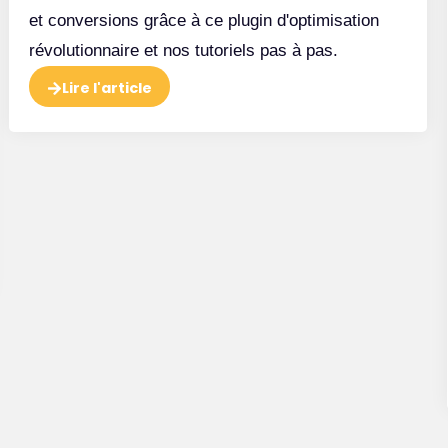
et conversions grâce à ce plugin d'optimisation
révolutionnaire et nos tutoriels pas à pas.
eb
Optimisation responsive
Lire l'article
des landing pages
Regarder