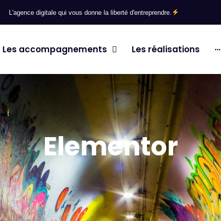
L'agence digitale qui vous donne la liberté d'entreprendre.
Les accompagnements
Les réalisations
···
et
Le
tive Engine Optimization
ent
Elementor
 blanc
randing