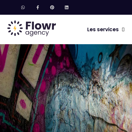
Les services
Création de site intern
Référencement SEO
Agence GEO – Genera
Community Managem
Emails marketing
Formation IA
Freebie / Ebook /Livre
Image de marque & b