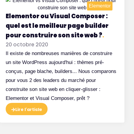
Elementor
Elementor ou Visual Composer :
C’est q
quel est le meilleur page builder
pour construire son site web ?
.
Regard
20 octobre 2020
Il existe de nombreuses manières de construire
un site WordPress aujourd'hui : thèmes pré-
conçus, page blache, builders... Nous comparons
pour vous 2 des leaders du marché pour
construite son site web en cliquer-glisser :
Elementor et Visual Composer, prêt ?
Lire l'article