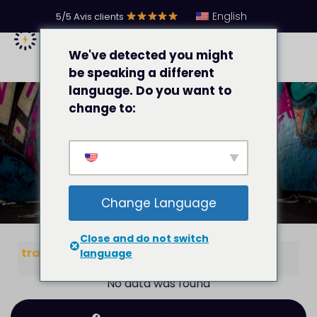
English
5/5 Avis clients
We've detected you might
be speaking a different
language. Do you want to
change to:
Trafic
Change Language
Close and do not switch
trafic
language
No data was found