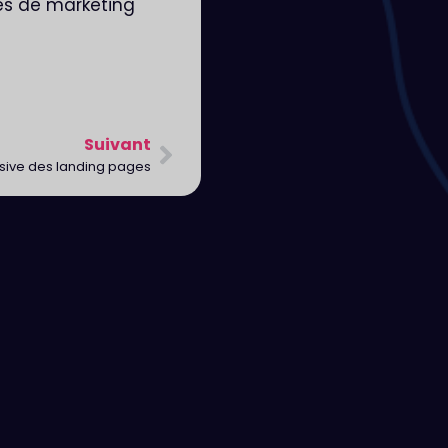
es de marketing
Suivant
sive des landing pages