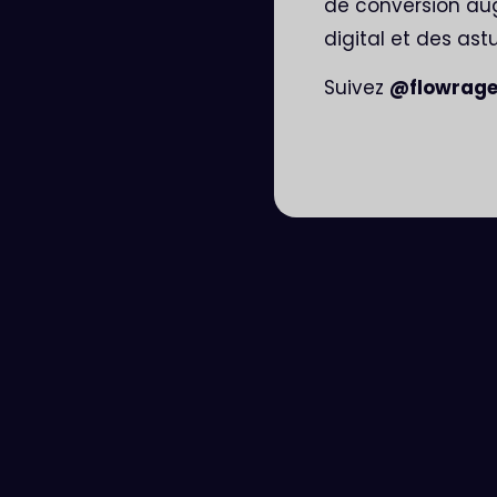
de conversion au
digital et des as
Suivez
@flowrag