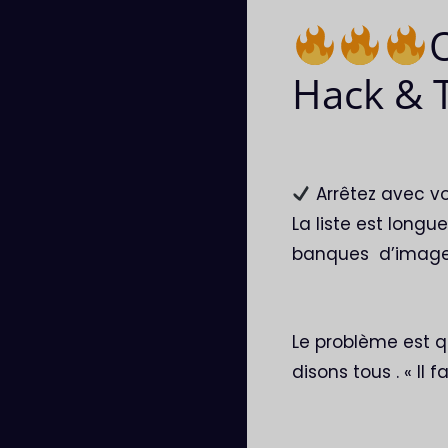
O
Hack & 
Arrêtez avec vo
La liste est longu
banques d’image
Le problème est q
disons tous . « Il