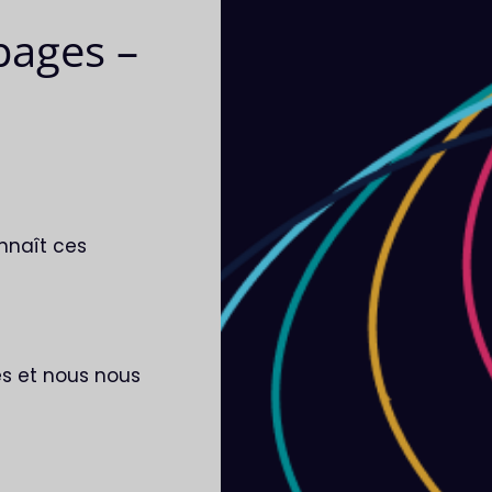
pages –
onnaît ces
es et nous nous