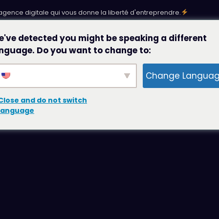
'agence digitale qui vous donne la liberté d'entreprendre.
've detected you might be speaking a different
Les accompagnements
Les réalisations
··
nguage. Do you want to change to:
ernet
Le
Change Langua
O
Close and do not switch
ative Engine Optimization
language
ement
vre blanc
 branding