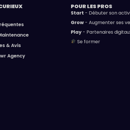
CURIEUX
POUR LES
PROS
Start
- Débuter son activ
Grow
- Augmenter ses v
fréquentes
Play
- Partenaires digitau
Maintenance
Se former
s & Avis
owr Agency