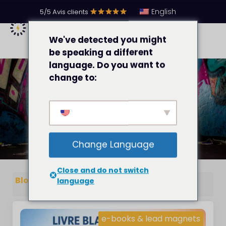
English
5/5 Avis clients
We've detected you might
be speaking a different
language. Do you want to
change to:
Blog
Change Language
Close and do not switch
Blog
language
e-books & lead magnets