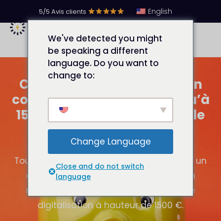
English
5/5 Avis clients
We've detected you might
be speaking a different
language. Do you want to
change to:
Chèque numérique pour un
commerce connecté : jusqu’à
1500 € d’aide de la région Île
de France pour vous
Change Language
digitaliser
Tout savoir sur le chèque numérique pour un
Close and do not switch
commerce connecté et bénéficier d'un
language
remboursement de 50% de vos frais de
digitalisation à hauteur de 1500 €.