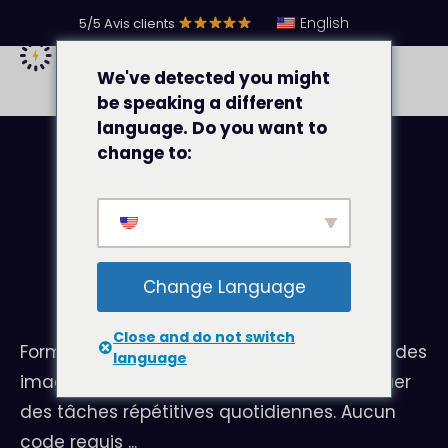
English
5/5 Avis clients
We've detected you might
be speaking a different
language. Do you want to
change to:
#
Automatisation
Change Language
Levity
Close and do not switch
Formez votre propre IA sur des documents, des
language
images ou des données texte pour effectuer
des tâches répétitives quotidiennes. Aucun
code requis ...