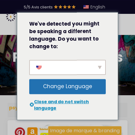
English
5/5 Avis clients
We've detected you might
be speaking a different
language. Do you want to
change to:
Psychologie Des
Couleurs
Change Language
Close and do not switch
psychologie des couleurs
language
Image de marque & branding