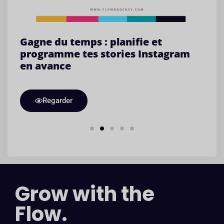
Gagne du temps : planifie et
A
programme tes stories Instagram
p
en avance
d
à
Regarder
Grow with the
Flow.