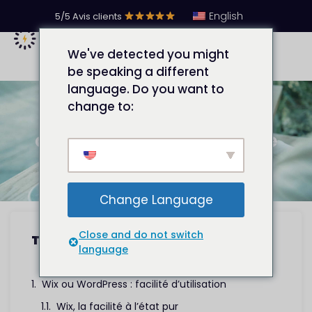
English
5/5 Avis clients
We've detected you might
be speaking a different
language. Do you want to
change to:
Wix ou WordPress : que
choisir pour créer son site
internet ?
Change Language
Close and do not switch
Table des matières
language
Wix ou WordPress : facilité d’utilisation
Wix, la facilité à l’état pur