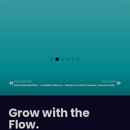
PRÉCÉDENT
SUIVANT
Astra thème WordPress – Le meilleur thème pour les débutants, avec 70+ modèles clé en main
Elementor ou Visual Composer : quel est le meilleur page builder pour construire son site web ?
Grow with the
Flow.