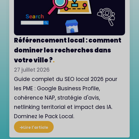
ment
Séquence d’emails de bienvenu
s
: comment convertir dès le
premier contact
.
20 juillet 2026
our
Découvrez comment créer une
séquence d'emails de bienvenue
efficace qui convertit dès le premier
A.
contact. Structure, timing, exemples et
erreurs à éviter.
Lire l'article