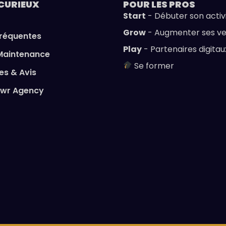
CURIEUX
POUR LES
PROS
Start
- Débuter son activ
Grow
- Augmenter ses v
fréquentes
Play
- Partenaires digitau
Maintenance
Se former
s & Avis
owr Agency