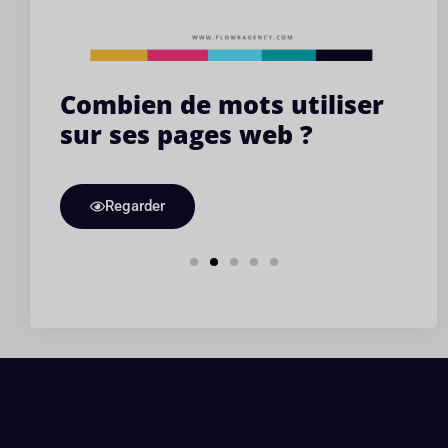
r
5 types de contenus pour
C
communiquer sur
l
Instagram
s
Regarder